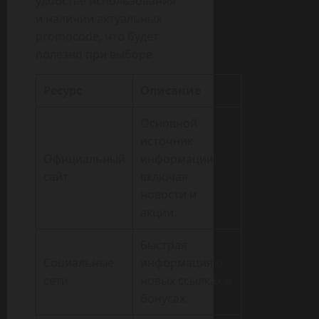
удобстве использования
и наличии актуальных
promocode, что будет
полезно при выборе.
Ресурс
Описание
Основной
источник
Официальный
информации,
сайт
включая
новости и
акции.
Быстрая
Социальные
информация о
сети
новых ссылках и
бонусах.