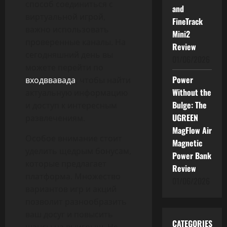
способ соединиться с
and
виртуальной игрой,
FineTrack
важно использовать
Mini2
проверенные каналы. На
Review
сегодняшний день вы
01/06/2026
можете перейти по
Power
входввавада
, чтобы найти
Without the
актуальную информацию
Bulge: The
и доступ к интересным
UGREEN
развлечениям.
MagFlow Air
Особое внимание стоит
Magnetic
уделить щедрым бонусам,
Power Bank
которые предлагает
Review
платформа. Множество
01/06/2026
вариантов игр и акций
позволит разнообразить
ваш досуг и повысить
CATEGORIES
шансы на выигрыш. Не