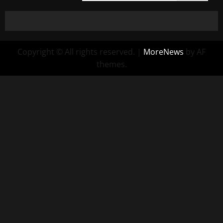
Copyright © All rights reserved.
|
MoreNews
by AF
themes.