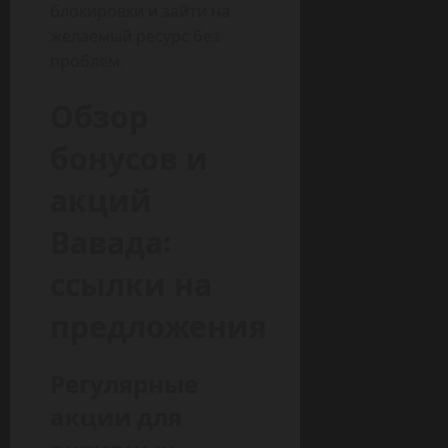
блокировки и зайти на
желаемый ресурс без
проблем.
Обзор
бонусов и
акций
Вавада:
ссылки на
предложения
Регулярные
акции для
активных