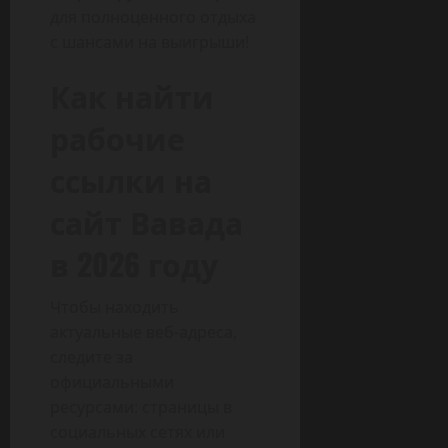
для полноценного отдыха
с шансами на выигрыши!
Как найти
рабочие
ссылки на
сайт Вавада
в 2026 году
Чтобы находить
актуальные веб-адреса,
следите за
официальными
ресурсами: страницы в
социальных сетях или