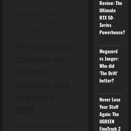
Review: The
1 minute read
Ultimate
img { width: 750px; }
RTX 50-
iframe.movie { width:
Series
750px; height: 450px; }
Powerhouse?
01/07/2026
Актуальные
Megazord
ссылки на
vs Jaeger:
Who did
казино
‘The Drift’
better?
Вавада для
24/06/2026
игроков
Never Lose
2026
Your Stuff
Again: The
UGREEN
Если вы ищете надежный
FineTrack 2