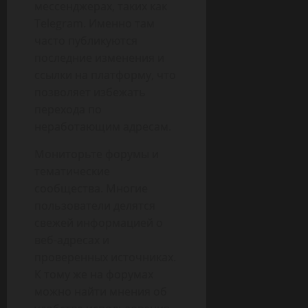
мессенджерах, таких как
Telegram. Именно там
часто публикуются
последние изменения и
ссылки на платформу, что
позволяет избежать
перехода по
неработающим адресам.
Мониторьте форумы и
тематические
сообщества. Многие
пользователи делятся
свежей информацией о
веб-адресах и
проверенных источниках.
К тому же на форумах
можно найти мнения об