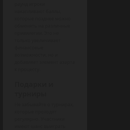
раунд игроки
накапливают баллы,
которые позднее можно
обменять на различные
привилегии. Это не
только увеличивает
финансовые
возможности, но и
добавляет элемент азарта
к процессу.
Подарки и
турниры
Не забывайте о турнирах,
которые проходят
регулярно. Участники
имеют шанс выиграть