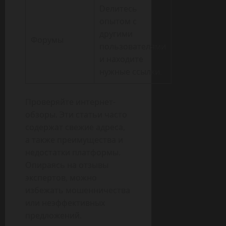
Dелитесь
опытом с
другими
Форумы
пользователями
и находите
нужные ссылки.
Проверяйте интернет-
обзоры. Эти статьи часто
содержат свежие адреса,
а также преимущества и
недостатки платформы.
Опираясь на отзывы
экспертов, можно
избежать мошенничества
или неэффективных
предложений.