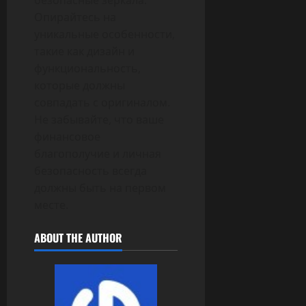
Опирайтесь на
уникальные особенности,
такие как дизайн и
функциональность,
которые должны
совпадать с оригиналом.
Не забывайте, что ваше
финансовое
благополучие и личная
безопасность всегда
должны быть на первом
месте.
ABOUT THE AUTHOR