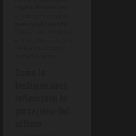
requisiti di scommessa.
Utilizza strumenti di
gestione del bankroll e
imposta limiti di deposito.
Consulta recensioni e
feedback di altri utenti
prima di iscriversi.
Come le
testimonianze
influenzano la
percezione del
settore