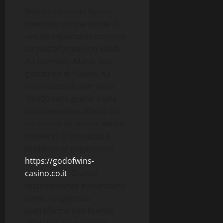
Numerosi utenti hanno
condiviso online storie di
vincite importanti ottenute
su piattaforme non AAMS.
Ad esempio, Maria, una
giocatrice di Napoli, ha
raccontato di aver vinto
10.000 euro grazie a una
slot innovativa offerta da
un casinò straniero, senza
incidenti di sicurezza o
problemi di pagamento
https://godofwins-
casino.co.it
. Queste
testimonianze evidenziano
come, scegliendo
piattaforme con licenze