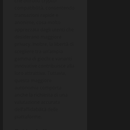
che offrono crypto-
compatibilità, consentendo
transazioni rapide e
anonime, cosa molto
apprezzata dagli utenti che
desiderano maggiore
privacy. Inoltre, la libertà di
scegliere tra un’ampia
gamma di giochi e varianti
innovative contribuisce alla
loro attrattiva. Tuttavia,
questa maggiore
autonomia comporta
anche la richiesta di una
valutazione accurata
dell’affidabilità delle
piattaforme.