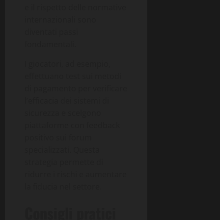
e il rispetto delle normative
internazionali sono
diventati passi
fondamentali.
I giocatori, ad esempio,
effettuano test sui metodi
di pagamento per verificare
l’efficacia dei sistemi di
sicurezza e scelgono
piattaforme con feedback
positivo sui forum
specializzati. Questa
strategia permette di
ridurre i rischi e aumentare
la fiducia nel settore.
Consigli pratici