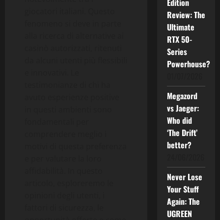
Edition
giocatori italiani. Questo
Review: The
fenomeno si deve in parte
Ultimate
alla ricerca di alternative ai
RTX 50-
casinò autorizzati, ritenuti
Series
da alcuni utenti più flessibili
Powerhouse?
e innovativi. Le
01/07/2026
testimonianze di chi ha
Megazord
avuto esperienze positive
vs Jaeger:
in questi ambienti sono
Who did
fondamentali per
‘The Drift’
comprendere meglio i
better?
motivi di questa preferenza
24/06/2026
e per valutare la loro
affidabilità. In questo
Never Lose
articolo, esploreremo le
Your Stuff
opinioni degli utenti, i
Again: The
fattori di sicurezza, le
UGREEN